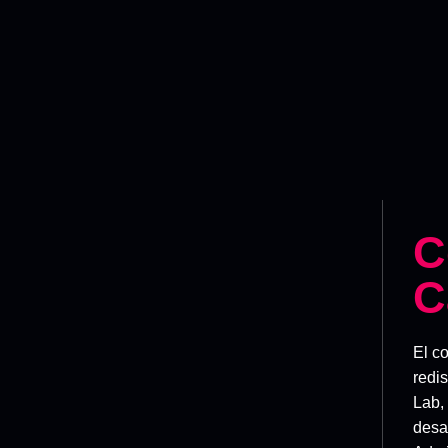
C
C
El c
redi
Lab,
desar