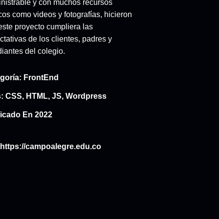
nistrable y con muchos recursos
cos como videos y fotografías, hicieron
este proyecto cumpliera las
tativas de los clientes, padres y
iantes del colegio.
goría:
FrontEnd
:
CSS
,
HTML
,
JS
,
Wordpress
icado En 2022
https://campoalegre.edu.co