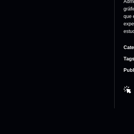
Admi
gráfi
que 
expec
estud
Cate
Tags
Publ